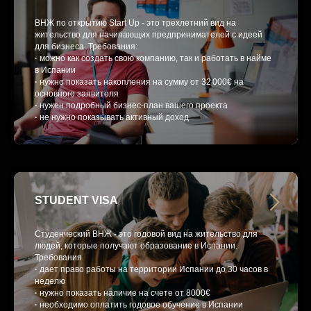
ВНЖ по открытию Start Up - это трехлетний вид на
жительство для начинающих предпринимателей с идеей
для бизнеса. Требования:
·
можно как создать свою компанию, так и работать в найме
в Испании
·
нужно показать накопления на сумму от 32 000€ на
основного заявителя
·
нужен подробный бизнес-план вашего проекта
·
не нужно показывать активный доход
STUDENT VISA
Студенческий ВНЖ - это годовой вид на жительство для
людей, которые получают образование в Испании.
Требования
·
дает право работы на территории Испании до 30 часов в
неделю
·
нужно показать наличие на счете от 8000€
·
необходимо оплатить годовое обучение в Испании