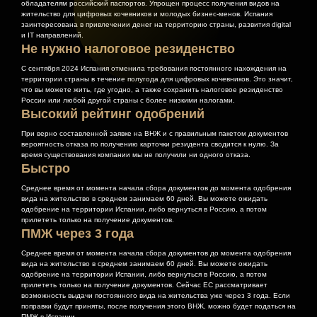
обладателям российский паспортов. Упрощен процесс получения видов на
жительство для цифровых кочевников и молодых бизнес-менов. Испания
заинтересована в привлечении денег на территорию страны, развития digital
и IT направлений.
Не нужно налоговое резиденство
С сентября 2024 Испания отменила требования постоянного нахождения на
территории страны в течение полугода для цифровых кочевников. Это значит,
что вы можете жить, где угодно, а также сохранить налоговое резиденство
России или любой другой страны с более низкими налогами.
Высокий рейтинг одобрений
При верно составленной заявке на ВНЖ и с правильным пакетом документов
вероятность отказа по получению карточки резидента сводится к нулю. За
время существования компании мы не получили ни одного отказа.
Быстро
Среднее время от момента начала сбора документов до момента одобрения
вида на жительство в среднем занимаем 60 дней. Вы можете ожидать
одобрение на территории Испании, либо вернуться в Россию, а потом
прилететь только на получение документов.
ПМЖ через 3 года
Среднее время от момента начала сбора документов до момента одобрения
вида на жительство в среднем занимаем 60 дней. Вы можете ожидать
одобрение на территории Испании, либо вернуться в Россию, а потом
прилететь только на получение документов. Сейчас ЕС рассматривает
возможность выдачи постоянного вида на жительства уже через 3 года. Если
поправки будут приняты, после получения этого ВНЖ, можно будет податься на
ПМЖ в Испании.