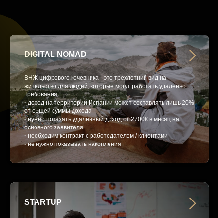
DIGITAL NOMAD
ВНЖ цифрового кочевника - это трехлетний вид на
жительство для людей, которые могут работать удаленно.
Требования:
·
доход на территории Испании может составлять лишь 20%
от общей суммы дохода
·
нужно показать удаленный доход от 2700€ в месяц на
основного заявителя
·
необходим контракт с работодателем / клиентами
·
не нужно показывать накопления
STARTUP